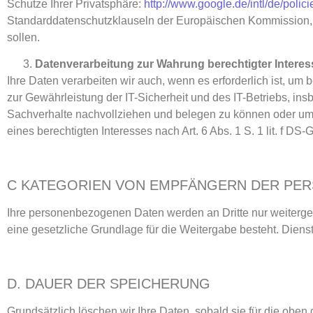
Schutze Ihrer Privatsphäre:
http://www.google.de/intl/de/polici
Standarddatenschutzklauseln der Europäischen Kommission, 
sollen.
Datenverarbeitung zur Wahrung berechtigter Intere
Ihre Daten verarbeiten wir auch, wenn es erforderlich ist, um
zur Gewährleistung der IT-Sicherheit und des IT-Betriebs, i
Sachverhalte nachvollziehen und belegen zu können oder um 
eines berechtigten Interesses nach Art. 6 Abs. 1 S. 1 lit. f DS
C KATEGORIEN VON EMPFÄNGERN DER PE
Ihre personenbezogenen Daten werden an Dritte nur weitergege
eine gesetzliche Grundlage für die Weitergabe besteht. Dienst
D. DAUER DER SPEICHERUNG
Grundsätzlich löschen wir Ihre Daten, sobald sie für die obe